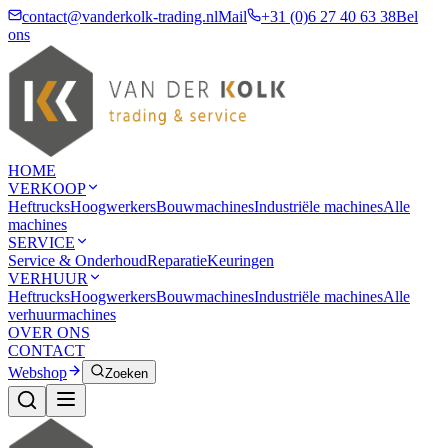
contact@vanderkolk-trading.nl
Mail
+31 (0)6 27 40 63 38
Bel
ons
HOME
VERKOOP
Heftrucks
Hoogwerkers
Bouwmachines
Industriële machines
Alle
machines
SERVICE
Service & Onderhoud
Reparatie
Keuringen
VERHUUR
Heftrucks
Hoogwerkers
Bouwmachines
Industriële machines
Alle
verhuurmachines
OVER ONS
CONTACT
Webshop
Zoeken