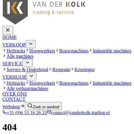
HOME
VERKOOP
Heftrucks
Hoogwerkers
Bouwmachines
Industriële machines
Alle machines
SERVICE
Service & Onderhoud
Reparatie
Keuringen
VERHUUR
Heftrucks
Hoogwerkers
Bouwmachines
Industriële machines
Alle verhuurmachines
OVER ONS
CONTACT
Webshop
Zoek in aanbod
+31 (0)6 53 16 26 21
contact@vanderkolk-trading.nl
404